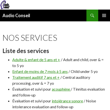
Recherche
Audio Conseil
ALLER
MENU
AU
PRINCI
CONTENU
NOS SERVICES
Liste des services
Adulte & enfant de 5 ans et +
/ Adult and child, over & =
to 5 yo
Enfant de moins de 7 mois à 5 ans
/ Child under 5 yo
Traitement auditif 7 ans et +
/ Central auditory
processing, over & = 7 yo
Évaluation et suivi pour
acouphène
/ Tinnitus evaluation
and follow-up
Évaluation et suivi pour
intolérance sonore
/ Noise
intolerance evaluation and follow-up